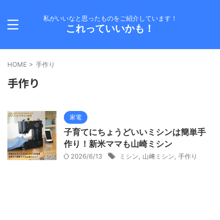
私がいいなと思ったものをご紹介しています！
これっていいかも！
HOME
>
手作り
手作り
家電
子育てにちょうどいいミシンは簡単手
作り！新米ママも山崎ミシン
2026/6/13
ミシン
,
山﨑ミシン
,
手作り